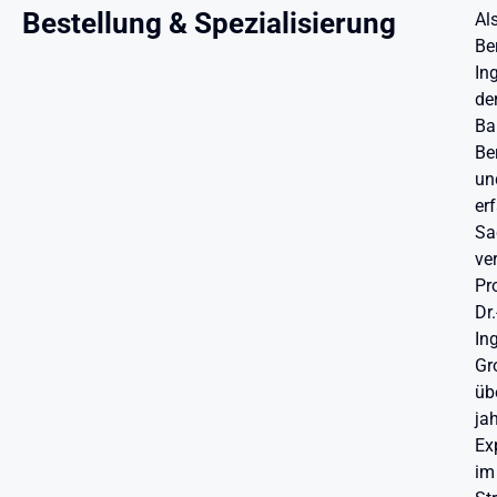
Bestellung & Spezialisierung
Al
Be
In
de
Ba
Ber
un
er
Sa
ve
Pr
Dr.
Ing
Gr
üb
ja
Ex
im