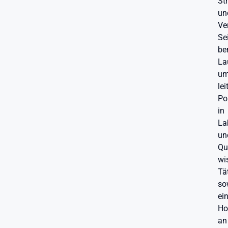
St
un
Ve
Se
be
La
um
le
Po
in
La
un
Qu
wi
Tä
so
ei
Ho
an