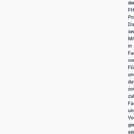
de
FH
Po
Du
se
Mi
in
Fa
vo
FG
un
da
so
za
Fa
un
Vo
ge
se