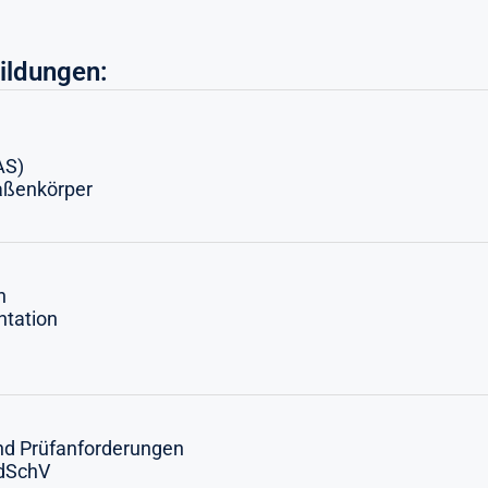
ildungen:
AS)
aßenkörper
n
ntation
und Prüfanforderungen
dSchV