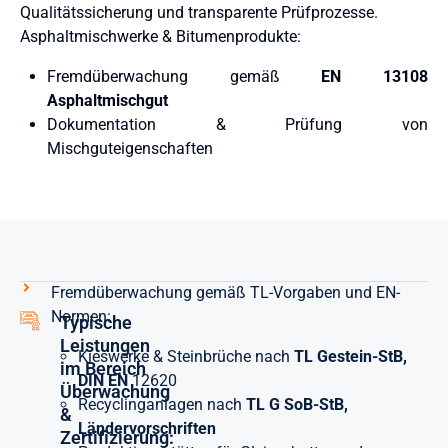
Qualitätssicherung und transparente Prüfprozesse.
Asphaltmischwerke & Bitumenprodukte:
Fremdüberwachung gemäß
EN 13108
Asphaltmischgut
Dokumentation & Prüfung von
Mischguteigenschaften
Fremdüberwachung gemäß TL-Vorgaben und EN-
Normen:
Typische
Leistungen
Kieswerke & Steinbrüche nach
TL Gestein-StB,
im Bereich
DIN EN
12620
Überwachung
Recyclinganlagen nach
TL G SoB-StB,
&
Ländervorschriften
Zertifizierung: