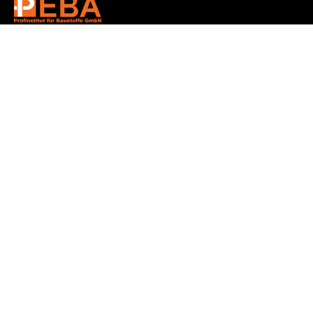
PEBA Prüfinstitut für Baustoffe GmbH
Unabhängiges Prüflabor für Hoch-, Tief- und
Verkehrswegebau.
RAP-Stra-anerkannt. Mitglied im bup e.V.
Seit 1990 – Kompetenz für Baustoffprüfung.
Leistungen
Referenzen
Über uns
Downloads & Publikationen
Karriere
Kontakt